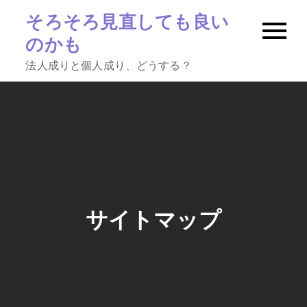
Skip
そろそろ見直しても良い
to
のかも
content
法人成りと個人成り、どうする？
サイトマップ